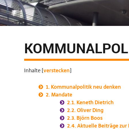
KOMMUNALPOLI
Inhalte
[
verstecken
]
1.
Kommunalpolitik neu denken
2.
Mandate
2.1.
Keneth Dietrich
2.2.
Oliver Ding
2.3.
Björn Boos
2.4.
Aktuelle Beiträge zur