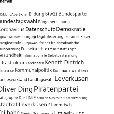
Themen
Bundespartei
Bildung
btw21
BildungAberSicher
Bundestagswahl
Bürgerbeteiligung
Demokratie
Coronavirus
Datenschutz
Digitalisierung
Dr. Patrick Breyer
igitale Selbstverteidigung
nergiewende
freiheitlich-demokratische
Europawahl
Freiheitsrechte
rundordnung
Freiheit statt Angst
Gesundheit
Informationelle Selbstbestimmung
Keneth Dietrich
nfrastruktur
Kandidaten
Kommunalpolitik
Kommunalwahl
limakrise
kw14
Leverkusen
Landtagswahl
andesvorstand
Piratenpartei
Oliver Ding
atsgruppe Die LINKE
Schulen
Stadtentwicklung
Sicherheit
Stadtrat Leverkusen
Stammtisch
Teilhabe
Umwelt- und
Transparenz
Termine