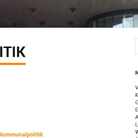
TIK
N
V
K
G
E
A
L
W
 Kommunalpolitik