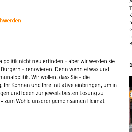
A
T
K
chwerden
n
G
I
B
olitik nicht neu erfinden – aber wir werden sie
D
 Bürgern – renovieren. Denn wenn etwas und
nalpolitik. Wir wollen, dass Sie – die
, Ihr Können und Ihre Initiative einbringen, um in
en und Ideen zur jeweils besten Lösung zu
gen – zum Wohle unserer gemeinsamen Heimat